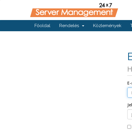
Főoldal
Rendelés
Közlemények
H
E-
Je