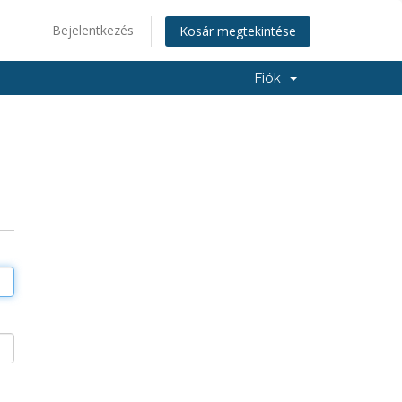
Bejelentkezés
Kosár megtekintése
Fiók