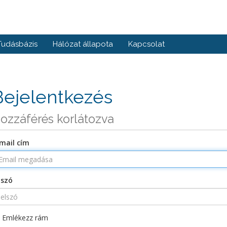
Tudásbázis
Hálózat állapota
Kapcsolat
Bejelentkezés
ozzáférés korlátozva
mail cím
lszó
Emlékezz rám