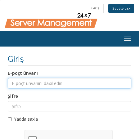
Giriş
Səbətə bax
Togg
navig
Giriş
E-poçt ünvanı
Şifrə
Yadda saxla