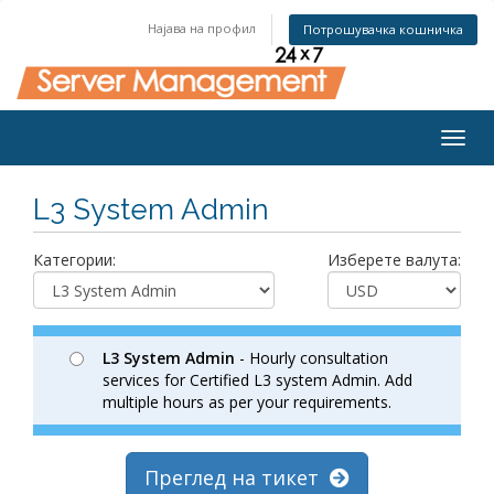
Најава на профил
Потрошувачка кошничка
Togg
navig
L3 System Admin
Категории:
Изберете валута:
L3 System Admin
- Hourly consultation
services for Certified L3 system Admin. Add
multiple hours as per your requirements.
Преглед на тикет