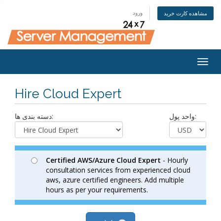
ورود
مشاهده کارت خرید
Togg
navig
Hire Cloud Expert
واحد پول:
دسته بندی ها:
Certified AWS/Azure Cloud Expert
- Hourly
consultation services from experienced cloud
aws, azure certified engineers. Add multiple
hours as per your requirements.