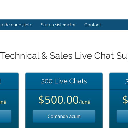
ca de cunoștințe
Starea sistemelor
Contact
Technical & Sales Live Chat S
t
200 Live Chats
$500.00
$
ună
/lună
Comandă acum