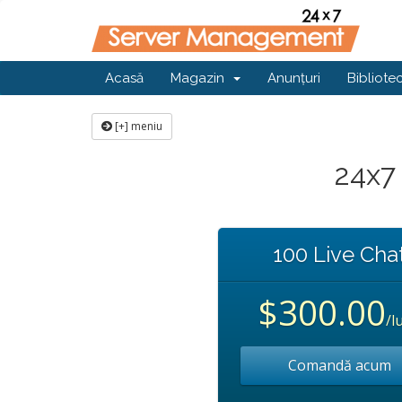
Acasă
Magazin
Anunțuri
Bibliote
[+] meniu
24x7 
100 Live Cha
$300.00
/l
Comandă acum