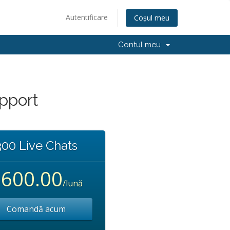
Autentificare
Coșul meu
Contul meu
upport
300 Live Chats
600.00
/lună
Comandă acum