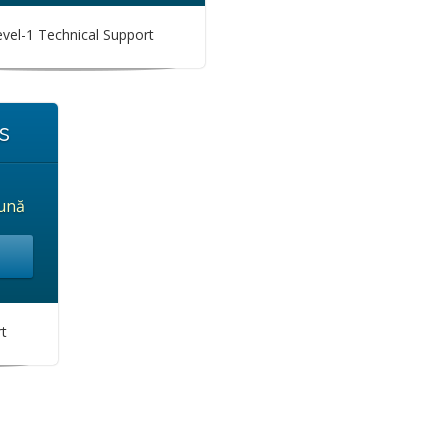
vel-1 Technical Support
s
lună
t