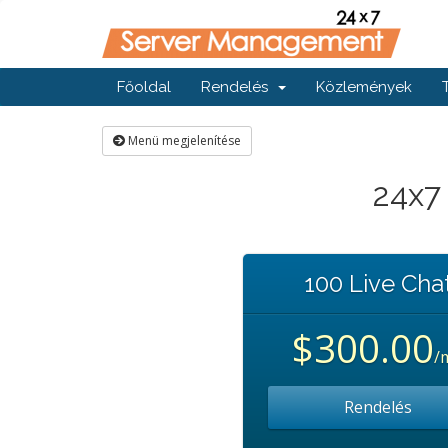
Főoldal
Rendelés
Közlemények
Menü megjelenítése
24x7 
100 Live Cha
$300.00
/
Rendelés