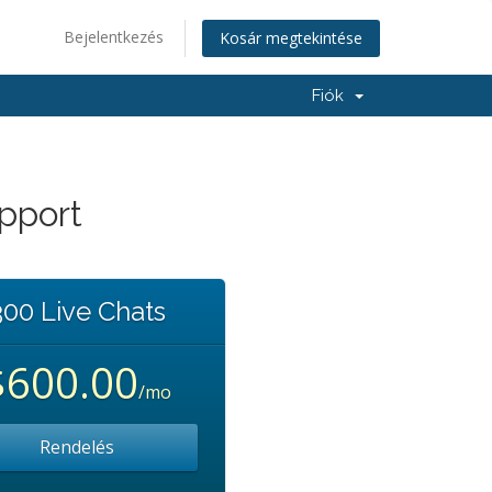
Bejelentkezés
Kosár megtekintése
Fiók
upport
300 Live Chats
$600.00
/mo
Rendelés