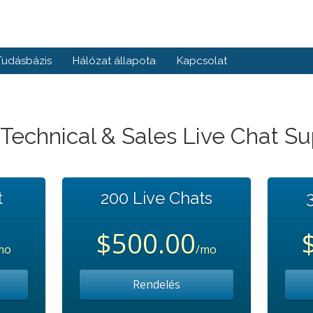
Tudásbázis
Hálózat állapota
Kapcsolat
Technical & Sales Live Chat S
t
200 Live Chats
$500.00
mo
/mo
Rendelés