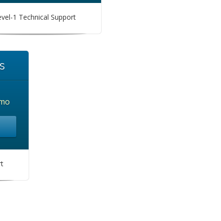
vel-1 Technical Support
s
mo
t