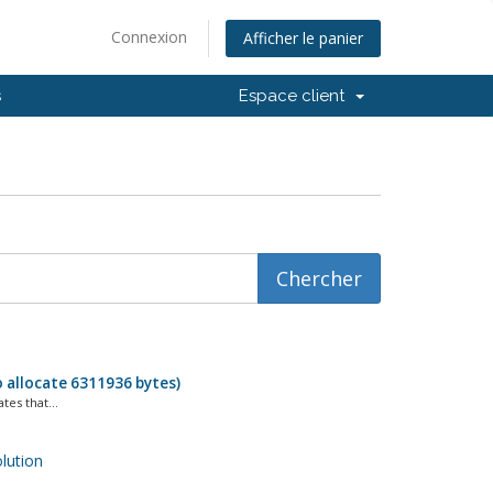
Connexion
Afficher le panier
s
Espace client
 allocate 6311936 bytes)
es that...
ution