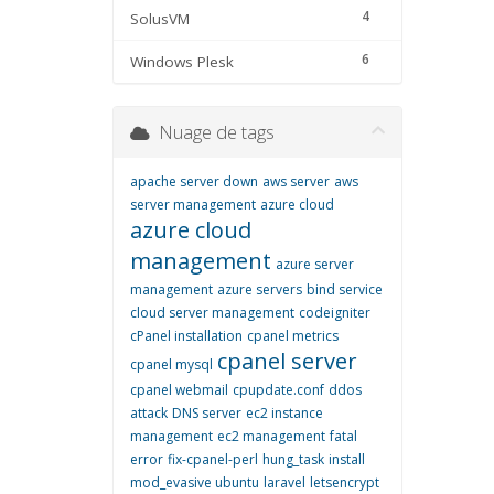
4
SolusVM
6
Windows Plesk
Nuage de tags
apache server down
aws server
aws
server management
azure cloud
azure cloud
management
azure server
management
azure servers
bind service
cloud server management
codeigniter
cPanel installation
cpanel metrics
cpanel server
cpanel mysql
cpanel webmail
cpupdate.conf
ddos
attack
DNS server
ec2 instance
management
ec2 management
fatal
error
fix-cpanel-perl
hung_task
install
mod_evasive ubuntu
laravel
letsencrypt