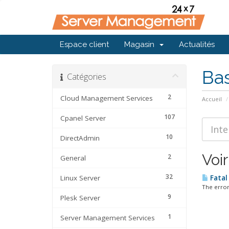
Espace client
Magasin
Actualités
Ba
Catégories
2
Cloud Management Services
Accueil
107
Cpanel Server
10
DirectAdmin
Voir
2
General
32
Linux Server
Fatal
The error
9
Plesk Server
1
Server Management Services