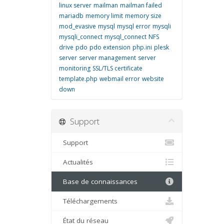
linux server
mailman
mailman failed
mariadb
memory limit
memory size
mod_evasive
mysql
mysql error
mysqli
mysqli_connect
mysql_connect
NFS
drive
pdo
pdo extension
php.ini
plesk
server
server management
server
monitoring
SSL/TLS certificate
template.php
webmail error
website
down
Support
Support
Actualités
Base de connaissances
Téléchargements
État du réseau