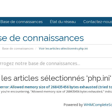
Base de connaissances
État du réseau
Contactez-nou
se de connaissances
Base de connaissances
Voir les articles sélectionnés php.ini
 les articles sélectionnés 'php.ini'
 error: Allowed memory size of 268435456 bytes exhausted (tried to
 you're encountering, "Allowed memory size of 268435456 bytes exhausted," indicat
Powered by
WHMCompleteSol