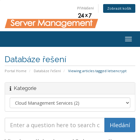
Přihlášení
Zobrazit košík
Togg
navig
Databáze řešení
Portal Home
Databáze řešení
Viewing articles tagged letsencrypt
Kategorie