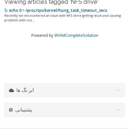
Viewing articles tagged 'NFS drive'
echo 0 > /proc/sys/kernel/hung_task_timeout_secs
Recently we encountered an issue with NFS drive getting stuck and causing
problem with our...
Powered by
WHMCompleteSolution
ابر تگ ها
پشتیبانی