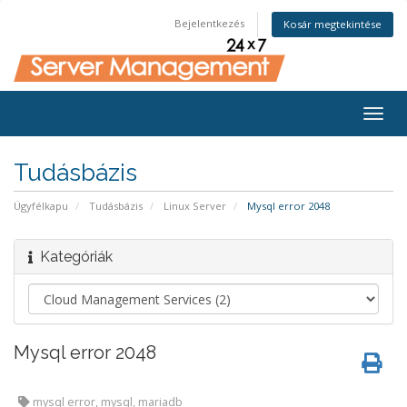
Bejelentkezés
Kosár megtekintése
Togg
navig
Tudásbázis
Ügyfélkapu
Tudásbázis
Linux Server
Mysql error 2048
Kategóriák
Mysql error 2048
mysql error, mysql, mariadb