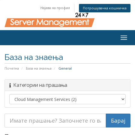
Најава на профил
Потрошувачка кошничка
Togg
navig
База на знаења
Почетна
База на знаења
General
Категории на прашања