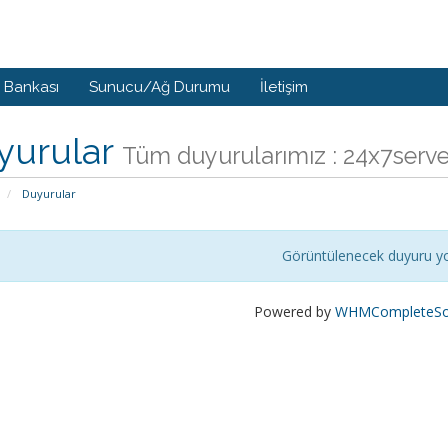
i Bankası
Sunucu/Ağ Durumu
İletişim
yurular
Tüm duyurularımız : 24x7se
Duyurular
Görüntülenecek duyuru y
Powered by
WHMCompleteSol