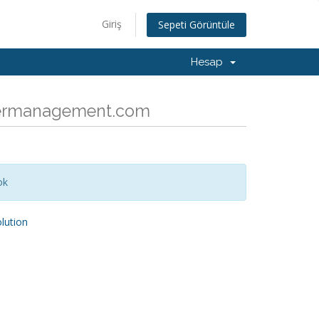
Giriş
Sepeti Görüntüle
Hesap
rvermanagement.com
ok
ution