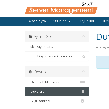
Ana Sayfa
Ürünler
Duyurular
Bilg
Du
Aylara Göre
Eski Duyurular...
Ana Sayfa
RSS Duyurusunu Görüntüle
Destek
Destek Bildirimlerim
Duyurular
Bilgi Bankası