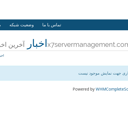
تماس با ما
وضعیت شبکه
م
اخبار
رین اخبار 24x7servermanagement.com
اخبا
اری جهت نمایش موجود نیست
Powered by
WHMCompleteSol