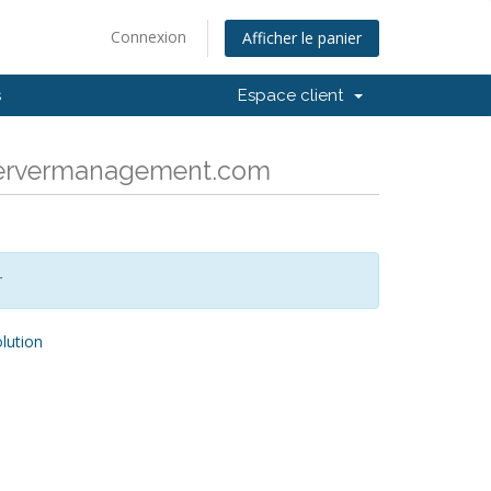
Connexion
Afficher le panier
s
Espace client
x7servermanagement.com
r
ution