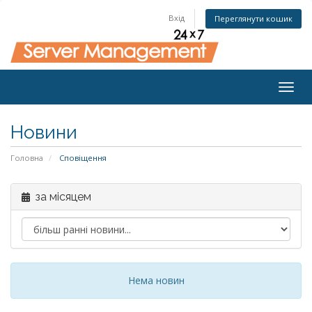
Вхід
Переглянути кошик
Togg
navig
Новини
Головна
Сповіщення
за місяцем
Нема новин