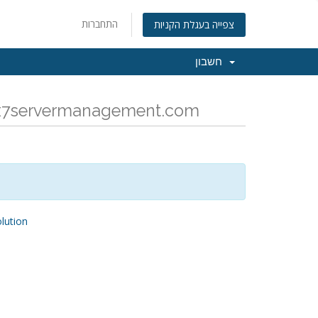
התחברות
צפייה בעגלת הקניות
חשבון
כל החדשות והעדכונים האחרונים של x7servermanagement.com
ution